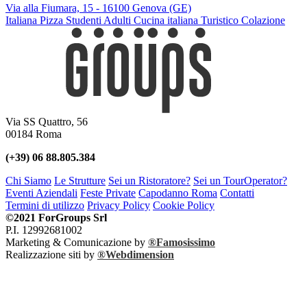
Via alla Fiumara, 15 - 16100 Genova (GE)
Italiana
Pizza
Studenti
Adulti
Cucina italiana
Turistico
Colazione
Via SS Quattro, 56
00184 Roma
(+39) 06 88.805.384
Chi Siamo
Le Strutture
Sei un Ristoratore?
Sei un TourOperator?
Eventi Aziendali
Feste Private
Capodanno Roma
Contatti
Termini di utilizzo
Privacy Policy
Cookie Policy
©2021 ForGroups Srl
P.I. 12992681002
Marketing & Comunicazione by
®Famosissimo
Realizzazione siti by
®Webdimension