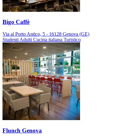
Bigo Caffè
Via al Porto Antico, 5 - 16128 Genova (GE)
Studenti
Adulti
Cucina italiana
Turistico
Flunch Genova