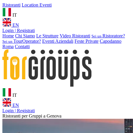
Ristoranti
Location Eventi
IT
EN
Login | Registrati
Home
Chi Siamo
Le Strutture
Video Ristoranti
Ristoratore?
Sei un
TourOperator?
Eventi Aziendali
Feste Private
Capodanno
Sei un
Roma
Contatti
IT
EN
Login | Registrati
Ristoranti per Gruppi a Genova