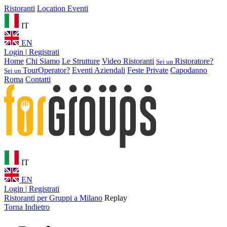
Ristoranti
Location Eventi
IT
EN
Login | Registrati
Home
Chi Siamo
Le Strutture
Video Ristoranti
Ristoratore?
Sei un
TourOperator?
Eventi Aziendali
Feste Private
Capodanno
Sei un
Roma
Contatti
IT
EN
Login | Registrati
Ristoranti per Gruppi a Milano
Replay
Torna Indietro