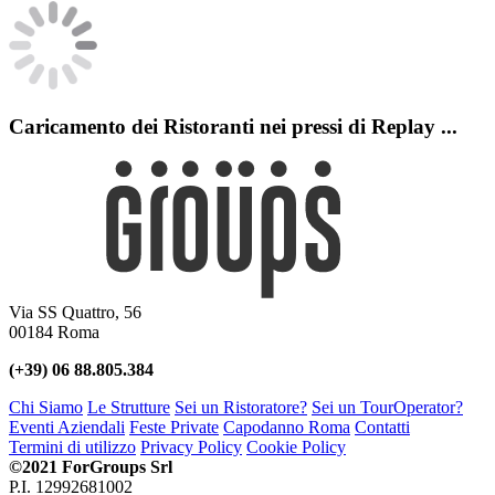
Caricamento dei Ristoranti nei pressi di
Replay
...
Via SS Quattro, 56
00184 Roma
(+39) 06 88.805.384
Chi Siamo
Le Strutture
Sei un Ristoratore?
Sei un TourOperator?
Eventi Aziendali
Feste Private
Capodanno Roma
Contatti
Termini di utilizzo
Privacy Policy
Cookie Policy
©2021 ForGroups Srl
P.I. 12992681002