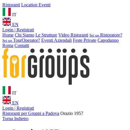
Ristoranti
Location Eventi
IT
EN
Login | Registrati
Home
Chi Siamo
Le Strutture
Video Ristoranti
Ristoratore?
Sei un
TourOperator?
Eventi Aziendali
Feste Private
Capodanno
Sei un
Roma
Contatti
IT
EN
Login | Registrati
Ristoranti per Gruppi a Padova
Orazio 1957
Torna Indietro