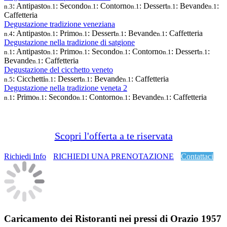
: Antipasto
: Secondo
: Contorno
: Dessert
: Bevande
:
n.3
n.1
n.1
n.1
n.1
n.1
Caffetteria
Degustazione tradizione veneziana
: Antipasto
: Primo
: Dessert
: Bevande
: Caffetteria
n.4
n.1
n.1
n.1
n.1
Degustazione nella tradizione di satgione
: Antipasto
: Primo
: Secondo
: Contorno
: Dessert
:
n.1
n.1
n.1
n.1
n.1
n.1
Bevande
: Caffetteria
n.1
Degustazione del cicchetto veneto
: Cicchetti
: Dessert
: Bevande
: Caffetteria
n.5
n.1
n.1
n.1
Degustazione nella tradizione veneta 2
: Primo
: Secondo
: Contorno
: Bevande
: Caffetteria
n.1
n.1
n.1
n.1
n.1
Scopri l'offerta a te riservata
Richiedi Info
RICHIEDI UNA PRENOTAZIONE
Contattaci
Caricamento dei Ristoranti nei pressi di
Orazio 1957