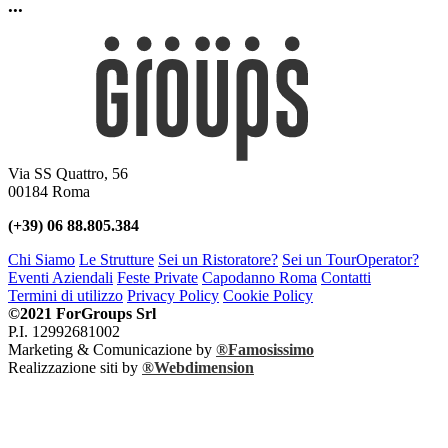
...
Via SS Quattro, 56
00184 Roma
(+39) 06 88.805.384
Chi Siamo
Le Strutture
Sei un Ristoratore?
Sei un TourOperator?
Eventi Aziendali
Feste Private
Capodanno Roma
Contatti
Termini di utilizzo
Privacy Policy
Cookie Policy
©2021 ForGroups Srl
P.I. 12992681002
Marketing & Comunicazione by
®Famosissimo
Realizzazione siti by
®Webdimension