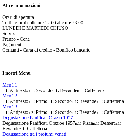
Altre informazioni
Orari di apertura
Tutti i giorni dalle ore 12:00 alle ore 23:00
LUNEDI E MARTEDI CHIUSO
Servizi
Pranzo - Cena
Pagamenti
Contanti - Carta di credito - Bonifico bancario
I nostri Menù
Menù 1
: Antipasto
: Secondo
: Bevande
: Caffetteria
n.1
n.1
n.1
n.1
Menù 2
: Antipasto
: Primo
: Secondo
: Bevande
: Caffetteria
n.1
n.1
n.1
n.1
n.1
Menù 3
: Antipasto
: Primo
: Secondo
: Bevande
: Caffetteria
n.1
n.2
n.1
n.1
n.1
Degustazione Panificati Orazio 1957
Degustazione Panificati Orazioe 1957
: Pizza
: Dessert
:
n.1
n.1
n.1
Bevande
: Caffetteria
n.1
Degustazione tra i profumi veneti