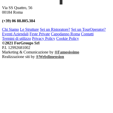
Via SS Quattro, 56
00184 Roma
(+39) 06 88.805.384
Chi Siamo
Le Strutture
Sei un Ristoratore?
Sei un TourOperator?
Eventi Aziendali
Feste Private
Capodanno Roma
Contatti
Termini di utilizzo
Privacy Policy
Cookie Policy
©2021 ForGroups Srl
P.I. 12992681002
Marketing & Comunicazione by
®Famosissimo
Realizzazione siti by
®Webdimension