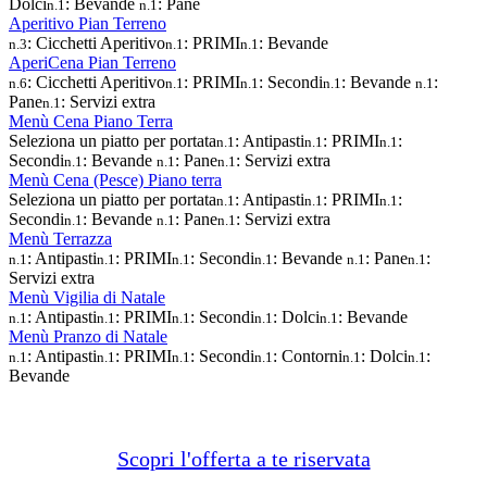
Dolci
: Bevande
: Pane
n.1
n.1
Aperitivo Pian Terreno
: Cicchetti Aperitivo
: PRIMI
: Bevande
n.3
n.1
n.1
AperiCena Pian Terreno
: Cicchetti Aperitivo
: PRIMI
: Secondi
: Bevande
:
n.6
n.1
n.1
n.1
n.1
Pane
: Servizi extra
n.1
Menù Cena Piano Terra
Seleziona un piatto per portata
: Antipasti
: PRIMI
:
n.1
n.1
n.1
Secondi
: Bevande
: Pane
: Servizi extra
n.1
n.1
n.1
Menù Cena (Pesce) Piano terra
Seleziona un piatto per portata
: Antipasti
: PRIMI
:
n.1
n.1
n.1
Secondi
: Bevande
: Pane
: Servizi extra
n.1
n.1
n.1
Menù Terrazza
: Antipasti
: PRIMI
: Secondi
: Bevande
: Pane
:
n.1
n.1
n.1
n.1
n.1
n.1
Servizi extra
Menù Vigilia di Natale
: Antipasti
: PRIMI
: Secondi
: Dolci
: Bevande
n.1
n.1
n.1
n.1
n.1
Menù Pranzo di Natale
: Antipasti
: PRIMI
: Secondi
: Contorni
: Dolci
:
n.1
n.1
n.1
n.1
n.1
n.1
Bevande
Scopri l'offerta a te riservata