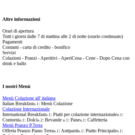
Altre informazioni
Orari di apertura
Tutti i giorni dalle 7 di mattina alle 2 di notte (orario continuato)
Pagamenti
Contanti - carta di credito - bonifico
Servizi
Colazioni - Pranzi - Aperitivi - AperiCena - Cene - Dopo Cena con
drink e ballo
I nostri Menù
Menù Colazione all' italiana
Italian Breakfast
: Menù Colazione
n.1
Colazione Internazionale
International Breakfast
: Piatti per colazione internazionale
:
n.1
n.1
Contorni
: Dolci
: Bevande
: Pane
: Caffetteria
n.1
n.2
n.1
n.1
Menù Pranzo P.Terra
Offerta Pranzo Piano Terra
: Antipasti
: Piatto Principale
:
n.1
n.1
n.1