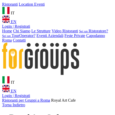
Ristoranti
Location Eventi
IT
EN
Login | Registrati
Home
Chi Siamo
Le Strutture
Video Ristoranti
Ristoratore?
Sei un
TourOperator?
Eventi Aziendali
Feste Private
Capodanno
Sei un
Roma
Contatti
IT
EN
Login | Registrati
Ristoranti per Gruppi a Roma
Royal Art Cafe
Torna Indietro