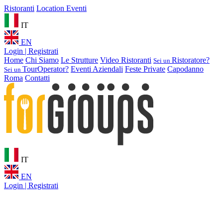
Ristoranti
Location Eventi
IT
EN
Login | Registrati
Home
Chi Siamo
Le Strutture
Video Ristoranti
Ristoratore?
Sei un
TourOperator?
Eventi Aziendali
Feste Private
Capodanno
Sei un
Roma
Contatti
IT
EN
Login | Registrati